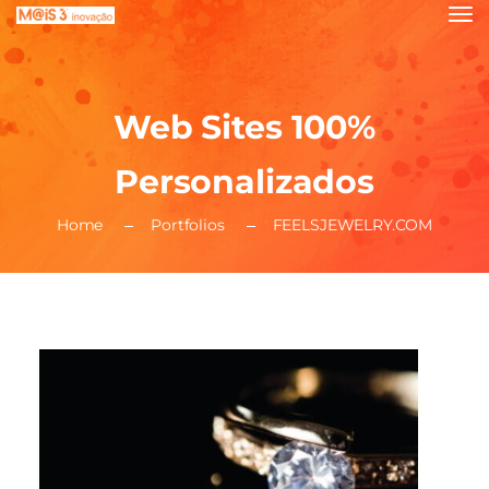
Web Sites 100%
Personalizados
Home
Portfolios
FEELSJEWELRY.COM