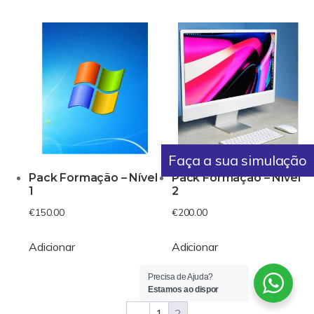
Faça a sua simulação
Pack Formação – Nível
Pack Formação – Nível
1
2
€
150.00
€
200.00
Adicionar
Adicionar
Precisa de Ajuda?
Estamos ao dispor
←
1
2